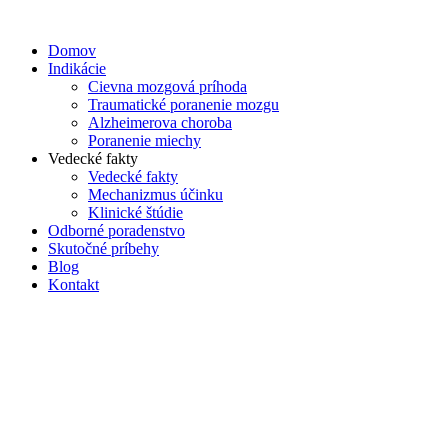
Preskočiť
na
Domov
obsah
Indikácie
Cievna mozgová príhoda
Traumatické poranenie mozgu
Alzheimerova choroba
Poranenie miechy
Vedecké fakty
Vedecké fakty
Mechanizmus účinku
Klinické štúdie
Odborné poradenstvo
Skutočné príbehy
Blog
Kontakt