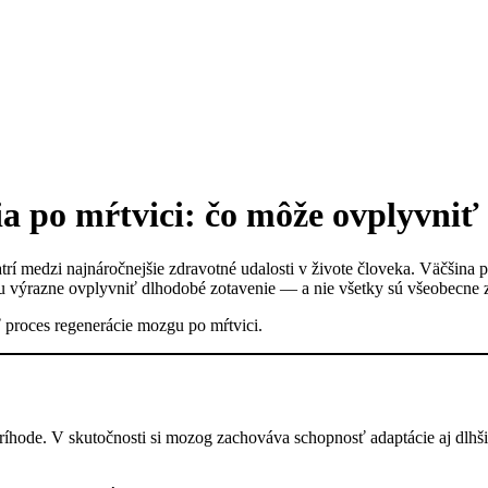
ia po mŕtvici: čo môže ovplyvniť
 medzi najnáročnejšie zdravotné udalosti v živote človeka. Väčšina pa
ôžu výrazne ovplyvniť dlhodobé zotavenie — a nie všetky sú všeobecne
 proces regenerácie mozgu po mŕtvici.
ríhode. V skutočnosti si mozog zachováva schopnosť adaptácie aj dlhši