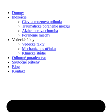
Preskočiť
na
Domov
obsah
Indikácie
Cievna mozgová príhoda
Traumatické poranenie mozgu
Alzheimerova choroba
Poranenie miechy
Vedecké fakty
Vedecké fakty
Mechanizmus účinku
Klinické štúdie
Odborné poradenstvo
Skutočné príbehy
Blog
Kontakt