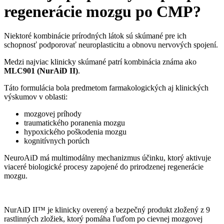
regenerácie mozgu po CMP?
Niektoré kombinácie prírodných látok sú skúmané pre ich
schopnosť podporovať neuroplasticitu a obnovu nervových spojení.
Medzi najviac klinicky skúmané patrí kombinácia známa ako
MLC901 (NurAiD II)
.
Táto formulácia bola predmetom farmakologických aj klinických
výskumov v oblasti:
mozgovej príhody
traumatického poranenia mozgu
hypoxického poškodenia mozgu
kognitívnych porúch
NeuroAiD má multimodálny mechanizmus účinku, ktorý aktivuje
viaceré biologické procesy zapojené do prirodzenej regenerácie
mozgu.
NurAiD II™ je klinicky overený a bezpečný produkt zložený z 9
rastlinných zložiek, ktorý pomáha ľuďom po cievnej mozgovej