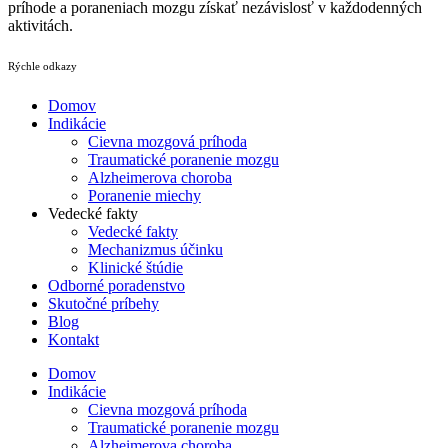
príhode a poraneniach mozgu získať nezávislosť v každodenných
aktivitách.
Rýchle odkazy
Domov
Indikácie
Cievna mozgová príhoda
Traumatické poranenie mozgu
Alzheimerova choroba
Poranenie miechy
Vedecké fakty
Vedecké fakty
Mechanizmus účinku
Klinické štúdie
Odborné poradenstvo
Skutočné príbehy
Blog
Kontakt
Domov
Indikácie
Cievna mozgová príhoda
Traumatické poranenie mozgu
Alzheimerova choroba