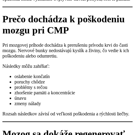
Prečo dochádza k poškodeniu
mozgu pri CMP
Pri mozgovej príhode dochádza k prerušeniu prívodu krvi do časti
mozgu. Nervové bunky nedostávajú kyslík a živiny, čo vedie k ich
poškodeniu alebo odumretiu.
Následky môžu zahŕňať:
oslabenie končatín
poruchy chôdze
problémy s rečou
zhoršenie pamäti a koncentrácie
únavu
zmeny nálady
Rozsah následkov závisí od veľkosti poškodenia a rýchlosti liečby.
Mozog sa dokáže regenerovať