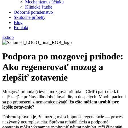
Mechanizmus účinku
Klinické štúdie
Odborné poradenstvo
Skutočné príbehy
Blog
Kontakt
Eshop
Podpora po mozgovej príhode:
Ako regenerovať mozog a
zlepšiť zotavenie
Mozgová príhoda (cievna mozgová príhoda – CMP) patrí medzi
najčastejšie príčiny dlhodobej invalidity u dospelých. Mnohí pacienti
sa po prepustení z nemocnice pýtajú:
čo ešte môžem urobiť pre
lepšie zotavenie?
Dobrou správou je, že mozog má schopnosť regenerácie — proces
nazývaný neuroplasticita. Správna rehabilitácia a podporné
opatrenia môžu významne ovplyvniť návrat pohybu, reči či pamäti.