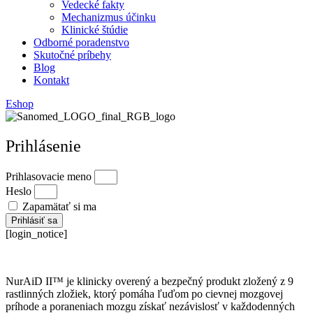
Vedecké fakty
Mechanizmus účinku
Klinické štúdie
Odborné poradenstvo
Skutočné príbehy
Blog
Kontakt
Eshop
Prihlásenie
Prihlasovacie meno
Heslo
Zapamätať si ma
Prihlásiť sa
[login_notice]
NurAiD II™ je klinicky overený a bezpečný produkt zložený z 9
rastlinných zložiek, ktorý pomáha ľuďom po cievnej mozgovej
príhode a poraneniach mozgu získať nezávislosť v každodenných