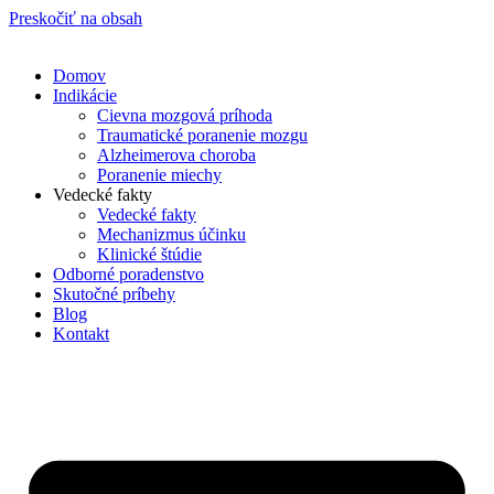
Preskočiť na obsah
Domov
Indikácie
Cievna mozgová príhoda
Traumatické poranenie mozgu
Alzheimerova choroba
Poranenie miechy
Vedecké fakty
Vedecké fakty
Mechanizmus účinku
Klinické štúdie
Odborné poradenstvo
Skutočné príbehy
Blog
Kontakt