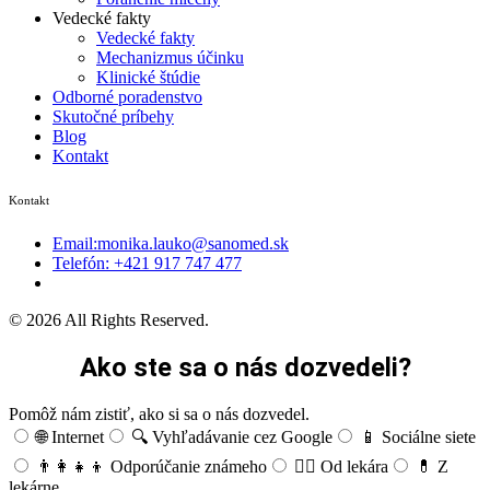
Vedecké fakty
Vedecké fakty
Mechanizmus účinku
Klinické štúdie
Odborné poradenstvo
Skutočné príbehy
Blog
Kontakt
Kontakt
Email:monika.lauko@sanomed.sk
Telefón: +421 917 747 477
© 2026 All Rights Reserved.
Ako ste sa o nás dozvedeli?
Pomôž nám zistiť, ako si sa o nás dozvedel.
🌐 Internet
🔍 Vyhľadávanie cez Google
📱 Sociálne siete
👨‍👩‍👧‍👦 Odporúčanie známeho
👨‍⚕️ Od lekára
💊 Z
lekárne