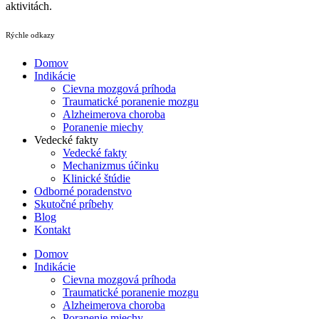
aktivitách.
Rýchle odkazy
Domov
Indikácie
Cievna mozgová príhoda
Traumatické poranenie mozgu
Alzheimerova choroba
Poranenie miechy
Vedecké fakty
Vedecké fakty
Mechanizmus účinku
Klinické štúdie
Odborné poradenstvo
Skutočné príbehy
Blog
Kontakt
Domov
Indikácie
Cievna mozgová príhoda
Traumatické poranenie mozgu
Alzheimerova choroba
Poranenie miechy